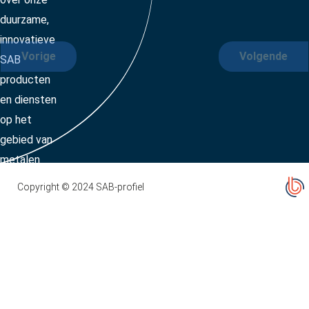
duurzame,
innovatieve
Vorige
Volgende
SAB
producten
en diensten
op het
gebied van
metalen
dak- en
Copyright © 2024 SAB-profiel
gevelsystemen,
PIR
sandwichpanelen,
profielplaten,
binnendozen
en zetwerk.