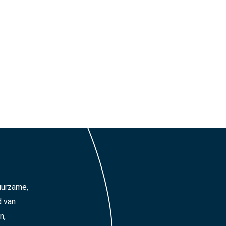
uurzame,
d van
n,